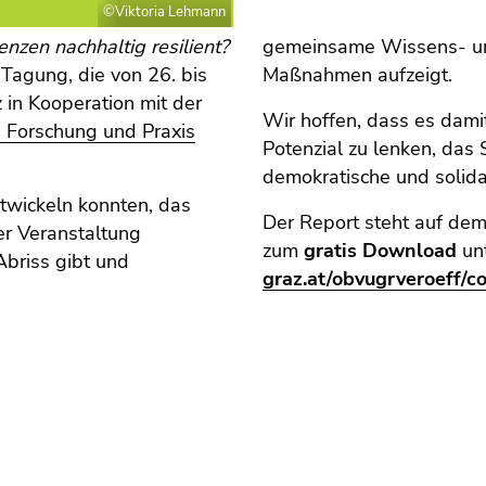
©Viktoria Lehmann
nzen nachhaltig resilient?
gemeinsame Wissens- und
Tagung, die von 26. bis
Maßnahmen aufzeigt.
in Kooperation mit der
Wir hoffen, dass es damit
, Forschung und Praxis
Potenzial zu lenken, das
demokratische und solida
twickeln konnten, das
Der Report steht auf dem
er Veranstaltung
zum
gratis Download
un
briss gibt und
graz.at/obvugrveroeff/c