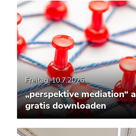
Seitenbereiche
Freitag, 10.7.2026
„perspektive mediation“ a
gratis downloaden