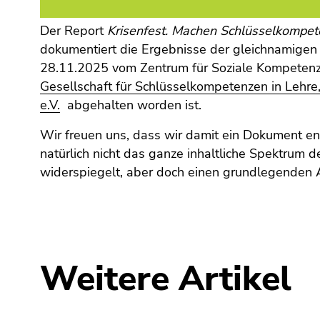
(Zugriffstaste
5)
Der Report
Krisenfest. Machen Schlüsselkompete
Zu
dokumentiert die Ergebnisse der gleichnamigen 
den
28.11.2025 vom Zentrum für Soziale Kompetenz 
Seiteneinstellungen
Gesellschaft für Schlüsselkompetenzen in Lehre
(Benutzer/Sprache)
e.V.
abgehalten worden ist.
(Zugriffstaste
8)
Wir freuen uns, dass wir damit ein Dokument en
Zur
natürlich nicht das ganze inhaltliche Spektrum d
Suche
widerspiegelt, aber doch einen grundlegenden A
(Zugriffstaste
9)
Ende
dieses
Seitenbereichs.
Weitere Artikel
Zur
Übersicht
der